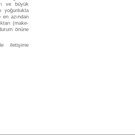
arı ve büyük
ı yoğunlukla
e en azından
ktarı (make-
u durum önüne
e iletişime