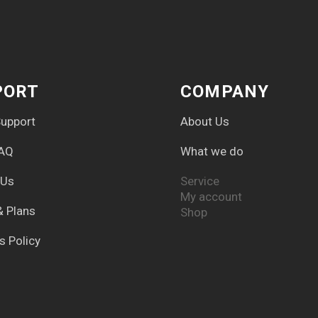
PORT
COMPANY
upport
About Us
FAQ
What we do
 Us
Service
My account
& Plans
Shop
s Policy