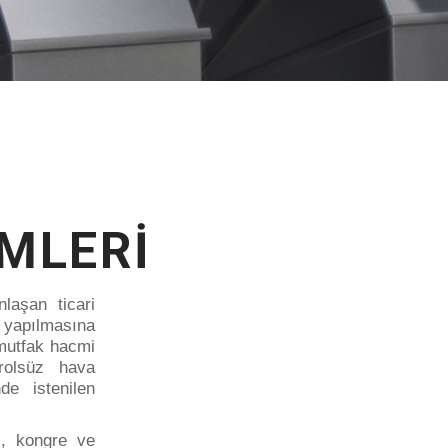
MLERİ
laşan ticari
a yapılmasına
 mutfak hacmi
trolsüz hava
de istenilen
ı, kongre ve