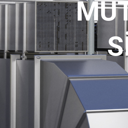
MUT
S