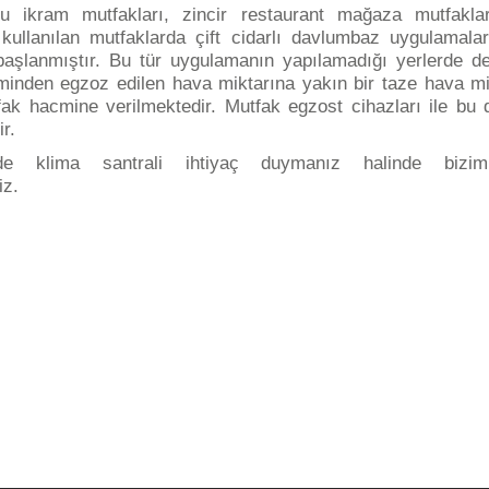
nu ikram mutfakları, zincir restaurant mağaza
mutfakl
kullanılan mutfaklarda çift cidarlı davlumbaz uygulamalar
başlanmıştır. Bu tür
uygulamanın yapılamadığı yerlerde d
inden egzoz edilen hava miktarına yakın bir taze hava mi
fak hacmine verilmektedir. Mutfak egzost cihazları ile b
r.
izde klima santrali ihtiyaç duymanız halinde biziml
iz.