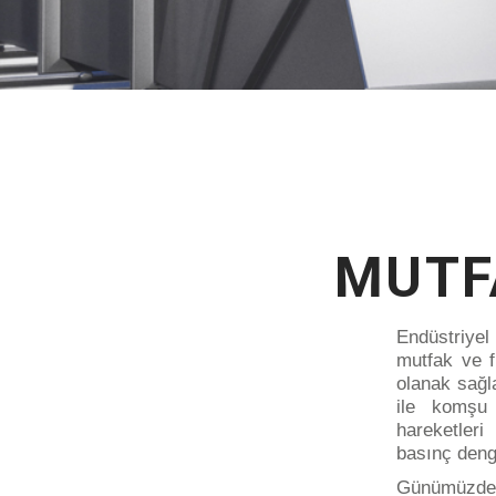
MUTF
Endüstriye
mutfak ve f
olanak sağl
ile komşu
hareketler
basınç
deng
Günümüzde o