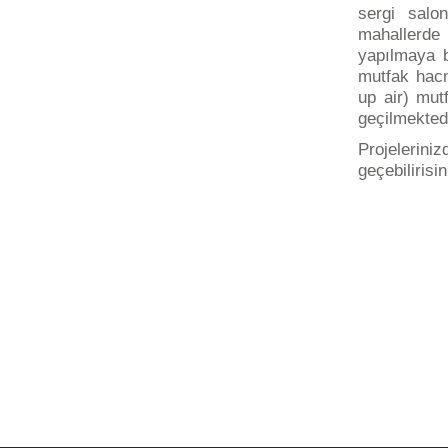
sergi salo
mahallerde 
yapılmaya 
mutfak hacm
up
air) mut
geçilmektedi
Projelerin
geçebilirisin