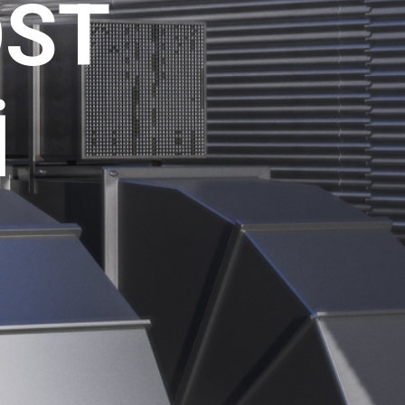
OST
İ